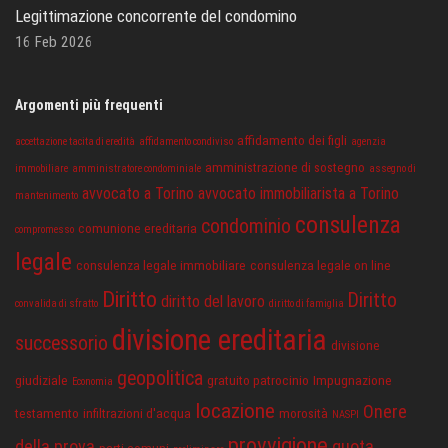
Legittimazione concorrente del condomino
16 Feb 2026
Argomenti più frequenti
affidamento dei figli
accettazione tacita di eredità
affidamento condiviso
agenzia
amministrazione di sostegno
immobiliare
amministratore condominiale
assegno di
avvocato a Torino
avvocato immobiliarista a Torino
mantenimento
consulenza
condominio
comunione ereditaria
compromesso
legale
consulenza legale immobiliare
consulenza legale on line
Diritto
Diritto
diritto del lavoro
convalida di sfratto
diritto di famiglia
divisione ereditaria
successorio
divisione
geopolitica
giudiziale
gratuito patrocinio
Impugnazione
Economia
locazione
Onere
testamento
infiltrazioni d'acqua
morosità
NASPI
provvigione
della prova
quota
parti comuni