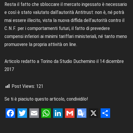
Resta il fatto che sbloccare il mercato ingessato è necessario
e così è stato valutato dall’autorità Antitrust: non è, né potrà
mai essere illecito, vista la nuova diffida dell’autorità contro il
C.N.F. per i comportamenti futuri, il fatto di prevedere
compensi inferiori ai minimi tariffari ministeriali, né tanto meno
promuovere la propria attività on line.
Articolo redatto a Torino da Studio Duchemino il 14 dicembre
2017
Post Views:
121
Se ti è piaciuto questo articolo, condividilo!
F
T
E
W
L
G
G
X
S
a
w
m
h
i
m
o
h