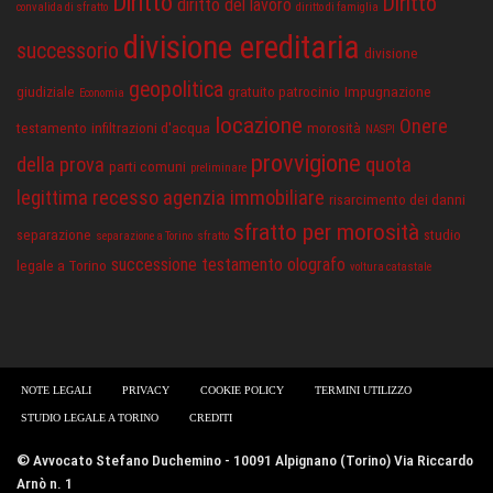
Diritto
Diritto
diritto del lavoro
convalida di sfratto
diritto di famiglia
divisione ereditaria
successorio
divisione
geopolitica
giudiziale
gratuito patrocinio
Impugnazione
Economia
locazione
Onere
testamento
infiltrazioni d'acqua
morosità
NASPI
provvigione
della prova
quota
parti comuni
preliminare
legittima
recesso agenzia immobiliare
risarcimento dei danni
sfratto per morosità
separazione
studio
separazione a Torino
sfratto
successione
testamento olografo
legale a Torino
voltura catastale
NOTE LEGALI
PRIVACY
COOKIE POLICY
TERMINI UTILIZZO
STUDIO LEGALE A TORINO
CREDITI
© Avvocato Stefano Duchemino - 10091 Alpignano (Torino) Via Riccardo
Arnò n. 1