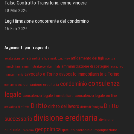
Falso Contratto Transitorio: come vincere
10 Mar 2026
Legittimazione concorrente del condomino
16 Feb 2026
Argomenti più frequenti
affidamento dei figli
accettazione tacita di eredità
affidamento condiviso
agenzia
amministrazione di sostegno
immobiliare
amministratore condominiale
assegno di
avvocato a Torino
avvocato immobiliarista a Torino
mantenimento
consulenza
condominio
comunione ereditaria
compromesso
legale
consulenza legale immobiliare
consulenza legale on line
Diritto
Diritto
diritto del lavoro
convalida di sfratto
diritto di famiglia
divisione ereditaria
successorio
divisione
geopolitica
giudiziale
gratuito patrocinio
Impugnazione
Economia