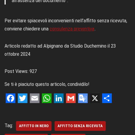
all’assenza del documento”.
Per evitare spiacevoli inconvenienti nell’affitto senza ricevuta,
conviene chiedere una
consulenza preventiva
.
Articolo redatto ad Alpignano da Studio Duchemino il 23
ottobre 2024
Post Views:
927
Se ti è piaciuto questo articolo, condividilo!
F
T
E
W
L
G
G
X
S
a
w
m
h
i
m
o
h
c
i
a
a
n
a
o
a
Tag:
AFFITTO IN NERO
AFFITTO SENZA RICEVUTA