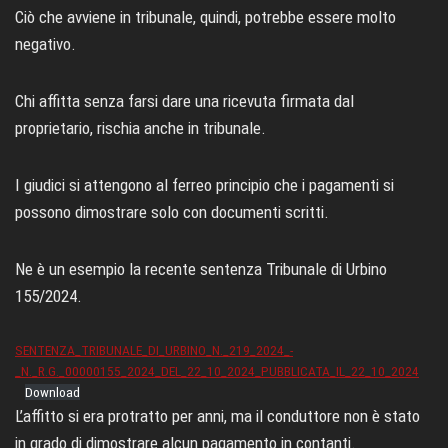
Ciò che avviene in tribunale, quindi, potrebbe essere molto
negativo.
Chi affitta senza farsi dare una ricevuta firmata dal
proprietario, rischia anche in tribunale.
I giudici si attengono al ferreo principio che i pagamenti si
possono dimostrare solo con documenti scritti.
Ne è un esempio la recente sentenza Tribunale di Urbino
155/2024.
SENTENZA_TRIBUNALE_DI_URBINO_N._219_2024_-
_N._R.G._00000155_2024_DEL_22_10_2024_PUBBLICATA_IL_22_10_2024
Download
L’affitto si era protratto per anni, ma il conduttore non è stato
in grado di dimostrare alcun pagamento in contanti.