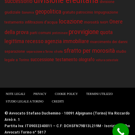
successorio
divisione
geopolitica
giudiziale
gratuito patrocinio
Impugnazione
Economia
locazione
Onere
testamento
infiltrazioni d'acqua
morosità
NASPI
provvigione
della prova
quota
parti comuni
preliminare
legittima
recesso agenzia immobiliare
risarcimento dei danni
sfratto per morosità
separazione
studio
separazione a Torino
sfratto
successione
testamento olografo
legale a Torino
voltura catastale
NOTE LEGALI
PRIVACY
COOKIE POLICY
TERMINI UTILIZZO
STUDIO LEGALE A TORINO
CREDITI
© Avvocato Stefano Duchemino - 10091 Alpignano (Torino) Via Riccardo
Arnò n. 1
Partita Iva: IT09032340011 – C.F: DCHSFN79B13L219M - Iscrizione Albo
Avvocati Torino n° 5817