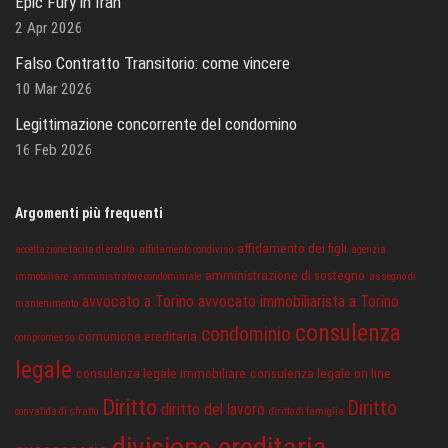
Epic Fury in Iran
2 Apr 2026
Falso Contratto Transitorio: come vincere
10 Mar 2026
Legittimazione concorrente del condomino
16 Feb 2026
Argomenti più frequenti
affidamento dei figli
accettazione tacita di eredità
affidamento condiviso
agenzia
amministrazione di sostegno
immobiliare
amministratore condominiale
assegno di
avvocato a Torino
avvocato immobiliarista a Torino
mantenimento
consulenza
condominio
comunione ereditaria
compromesso
legale
consulenza legale immobiliare
consulenza legale on line
Diritto
Diritto
diritto del lavoro
convalida di sfratto
diritto di famiglia
divisione ereditaria