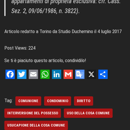
appartamenti di proprietà esclusiva: cfr. Cass.
Sez. 2, 09/06/1986, n. 3822).
Articolo redatto a Torino da Studio Duchemino il 4 luglio 2017
Post Views:
224
Se ti è piaciuto questo articolo, condividilo!
F
T
E
W
L
G
G
X
S
a
w
m
h
i
m
o
h
c
i
a
a
n
a
o
a
Tag:
COMUNIONE
CONDOMINIO
DIRITTO
e
t
i
t
k
i
g
r
INTERVERSIONE DEL POSSESSO
USO DELLA COSA COMUNE
b
t
l
s
e
l
l
e
USUCAPIONE DELLA COSA COMUNE
o
e
A
d
e