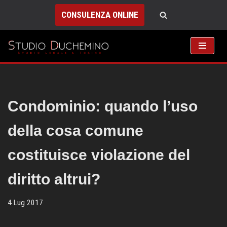
CONSULENZA ONLINE
Vai
al
contenuto
Condominio: quando l’uso
della cosa comune
costituisce violazione del
diritto altrui?
4 Lug 2017