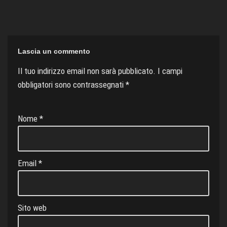
o
r
p
I
T
k
p
n
r
a
Lascia un commento
n
Il tuo indirizzo email non sarà pubblicato.
I campi
s
obbligatori sono contrassegnati
*
l
a
Nome
*
t
e
Email
*
Sito web