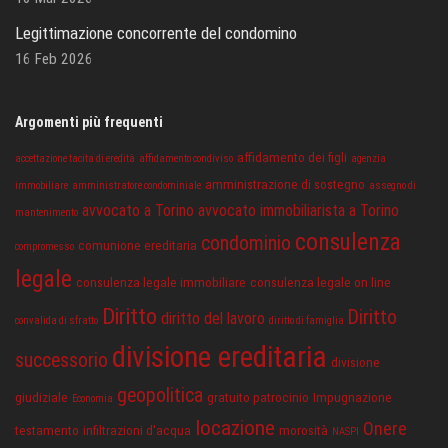
Legittimazione concorrente del condomino
16 Feb 2026
Argomenti più frequenti
affidamento dei figli
accettazione tacita di eredità
affidamento condiviso
agenzia
amministrazione di sostegno
immobiliare
amministratore condominiale
assegno di
avvocato a Torino
avvocato immobiliarista a Torino
mantenimento
consulenza
condominio
comunione ereditaria
compromesso
legale
consulenza legale immobiliare
consulenza legale on line
Diritto
Diritto
diritto del lavoro
convalida di sfratto
diritto di famiglia
divisione ereditaria
successorio
divisione
geopolitica
giudiziale
gratuito patrocinio
Impugnazione
Economia
locazione
Onere
testamento
infiltrazioni d'acqua
morosità
NASPI