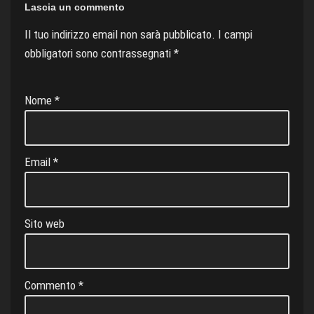
a
Lascia un commento
n
Il tuo indirizzo email non sarà pubblicato.
I campi
s
obbligatori sono contrassegnati
*
l
a
Nome
*
t
e
Email
*
Sito web
Commento
*