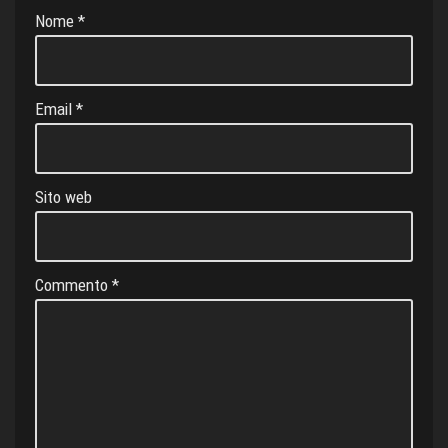
Nome
*
s
l
a
Email
*
t
e
Sito web
Commento
*