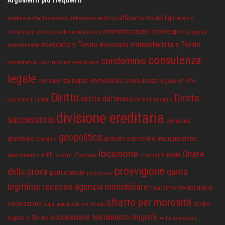
Argomenti più frequenti
affidamento dei figli
accettazione tacita di eredità
affidamento condiviso
agenzia
amministrazione di sostegno
immobiliare
amministratore condominiale
assegno di
avvocato a Torino
avvocato immobiliarista a Torino
mantenimento
consulenza
condominio
comunione ereditaria
compromesso
legale
consulenza legale immobiliare
consulenza legale on line
Diritto
Diritto
diritto del lavoro
convalida di sfratto
diritto di famiglia
divisione ereditaria
successorio
divisione
geopolitica
giudiziale
gratuito patrocinio
Impugnazione
Economia
locazione
Onere
testamento
infiltrazioni d'acqua
morosità
NASPI
provvigione
della prova
quota
parti comuni
preliminare
legittima
recesso agenzia immobiliare
risarcimento dei danni
sfratto per morosità
separazione
studio
separazione a Torino
sfratto
successione
testamento olografo
legale a Torino
voltura catastale