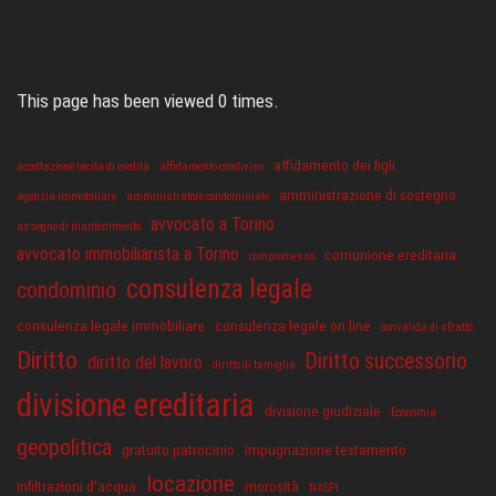
This page has been viewed 0 times.
affidamento dei figli
accettazione tacita di eredità
affidamento condiviso
amministrazione di sostegno
agenzia immobiliare
amministratore condominiale
avvocato a Torino
assegno di mantenimento
avvocato immobiliarista a Torino
comunione ereditaria
compromesso
consulenza legale
condominio
consulenza legale immobiliare
consulenza legale on line
convalida di sfratto
Diritto
Diritto successorio
diritto del lavoro
diritto di famiglia
divisione ereditaria
divisione giudiziale
Economia
geopolitica
gratuito patrocinio
Impugnazione testamento
locazione
infiltrazioni d'acqua
morosità
NASPI