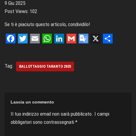
9 Giu 2025
Post Views:
102
Se ti è piaciuto questo articolo, condividilo!
F
T
E
W
L
G
G
X
S
a
w
m
h
i
m
o
h
c
i
a
a
n
a
o
a
Tag:
BALLOTTAGGIO TARANTO 2025
e
t
i
t
k
i
g
r
b
t
l
s
e
l
l
e
o
e
A
d
e
Lascia un commento
o
r
p
I
T
k
p
n
r
Il tuo indirizzo email non sarà pubblicato.
I campi
obbligatori sono contrassegnati
*
a
n