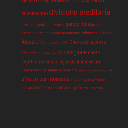
Diritto
diritto del lavoro
diritto di famiglia
divisione ereditaria
successorio
geopolitica
divisione giudiziale
gratuito
Economia
patrocinio
Impugnazione testamento
infiltrazioni d'acqua
locazione
Onere della prova
morosità
NASPI
provvigione
quota
parti comuni
preliminare
legittima
recesso agenzia immobiliare
risarcimento dei danni
separazione
separazione a Torino
sfratto
sfratto per morosità
studio legale a Torino
successione
testamento olografo
voltura catastale