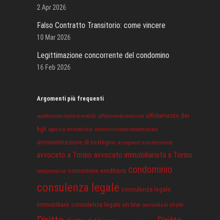
2 Apr 2026
Falso Contratto Transitorio: come vincere
10 Mar 2026
Legittimazione concorrente del condomino
16 Feb 2026
Argomenti più frequenti
affidamento dei
accettazione tacita di eredità
affidamento condiviso
figli
agenzia immobiliare
amministratore condominiale
amministrazione di sostegno
assegno di mantenimento
avvocato a Torino
avvocato immobiliarista a Torino
condominio
comunione ereditaria
compromesso
consulenza legale
consulenza legale
immobiliare
consulenza legale on line
convalida di sfratto
Diritto