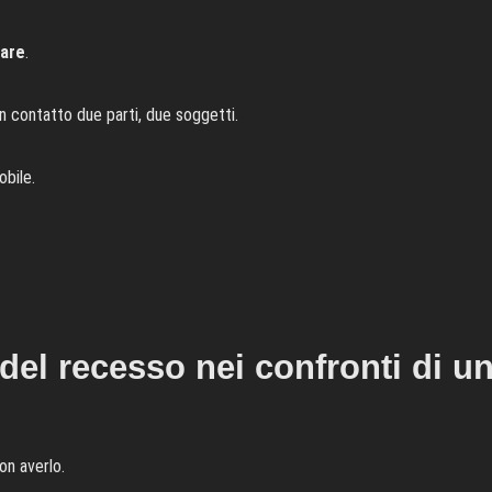
iare
.
n contatto due parti, due soggetti.
obile.
el recesso nei confronti di u
on averlo.