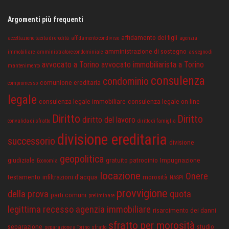
Argomenti più frequenti
affidamento dei figli
accettazione tacita di eredità
affidamento condiviso
agenzia
amministrazione di sostegno
immobiliare
amministratore condominiale
assegno di
avvocato a Torino
avvocato immobiliarista a Torino
mantenimento
consulenza
condominio
comunione ereditaria
compromesso
legale
consulenza legale immobiliare
consulenza legale on line
Diritto
Diritto
diritto del lavoro
convalida di sfratto
diritto di famiglia
divisione ereditaria
successorio
divisione
geopolitica
giudiziale
gratuito patrocinio
Impugnazione
Economia
locazione
Onere
testamento
infiltrazioni d'acqua
morosità
NASPI
provvigione
della prova
quota
parti comuni
preliminare
legittima
recesso agenzia immobiliare
risarcimento dei danni
sfratto per morosità
separazione
studio
separazione a Torino
sfratto