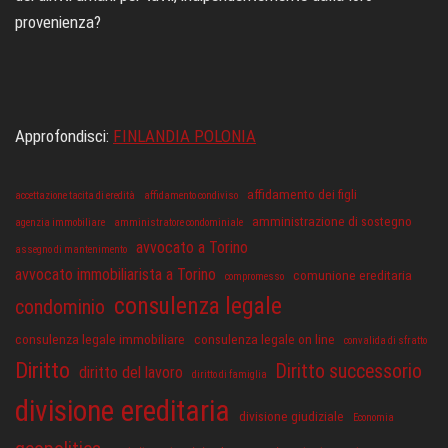
provenienza?
Approfondisci:
FINLANDIA POLONIA
affidamento dei figli
accettazione tacita di eredità
affidamento condiviso
amministrazione di sostegno
agenzia immobiliare
amministratore condominiale
avvocato a Torino
assegno di mantenimento
avvocato immobiliarista a Torino
comunione ereditaria
compromesso
consulenza legale
condominio
consulenza legale immobiliare
consulenza legale on line
convalida di sfratto
Diritto
Diritto successorio
diritto del lavoro
diritto di famiglia
divisione ereditaria
divisione giudiziale
Economia