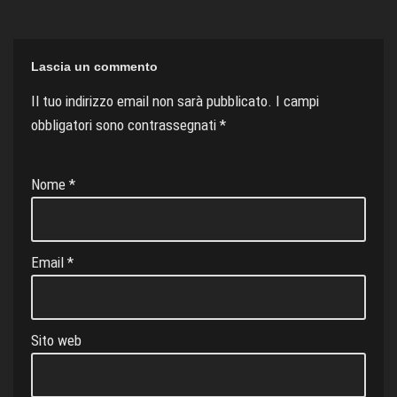
n
s
l
Lascia un commento
a
Il tuo indirizzo email non sarà pubblicato.
I campi
t
obbligatori sono contrassegnati
*
e
Nome
*
Email
*
Sito web