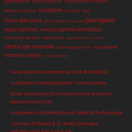
geopolitica
gratuito patrocinio
Impugnazione testamento
locazione
infiltrazioni d'acqua
morosità
NASPI
provvigione
Onere della prova
parti comuni
preliminare
quota legittima
recesso agenzia immobiliare
risarcimento dei danni
separazione
separazione a Torino
sfratto
sfratto per morosità
successione
studio legale a Torino
testamento olografo
voltura catastale
Fondo Speciale Condominio per Studi di Fattibilità?
La Divisione Ereditaria Giudiziale: 1 errore comune
Scudo Asimmetrico: la ritorsione russa a un attacco
nucleare contro l’Iran
Licenziamento Discriminatorio per Malattia Professionale
Il Dominio del Boeing B-52: Analisi Strategica
dell’Operazione Epic Fury in Iran