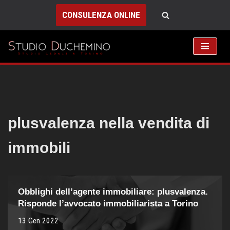
CONSULENZA ONLINE
Vai
al
contenuto
plusvalenza nella vendita di
immobili
Obblighi dell’agente immobiliare: plusvalenza.
Risponde l’avvocato immobiliarista a Torino
13 Gen 2022