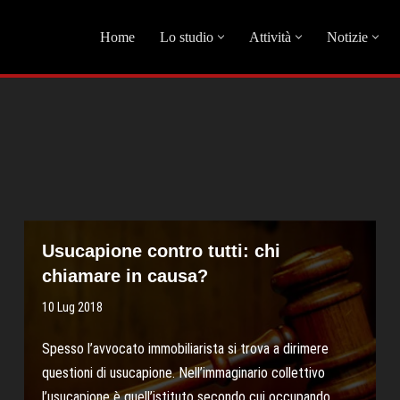
Home
Lo studio
Attività
Notizie
Usucapione contro tutti: chi
chiamare in causa?
10 Lug 2018
Spesso l’avvocato immobiliarista si trova a dirimere
questioni di usucapione. Nell’immaginario collettivo
l’usucapione è quell’istituto secondo cui occupando