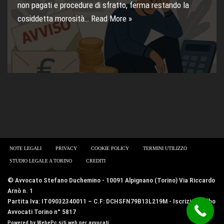
non pagati e procedure di sfratto, ferma restando la
cosiddetta morosità…
Read More »
NOTE LEGALI
PRIVACY
COOKIE POLICY
TERMINI UTILIZZO
STUDIO LEGALE A TORINO
CREDITI
© Avvocato Stefano Duchemino - 10091 Alpignano (Torino) Via Riccardo
Arnò n. 1
Partita Iva: IT09032340011 – C.F: DCHSFN79B13L219M - Iscrizione Albo
Avvocati Torino n° 5817
Powered by WebePc
siti web per avvocati